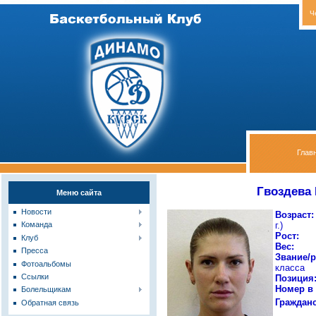
Ч
Глав
Гвоздева 
Меню сайта
Новости
Возр
г.
)
Команда
Рост:
Клуб
Вес:
8
Пресса
Звание/р
Фотоальбомы
класса
Ссылки
Позиция
Номер в
Болельщикам
Гражд
Обратная связь