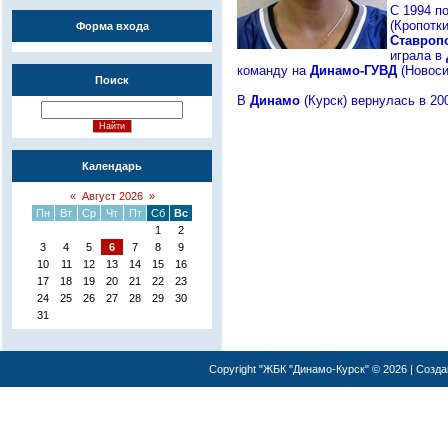
C 1994
по
(Кропотки
Форма входа
Ставроп
играла в
команду на
Динамо-ГУВД
(Новоси
Поиск
В
Динамо
(Курск) вернулась в 200
Календарь
«
Август 2026
»
Пн
Вт
Ср
Чт
Пт
Сб
Вс
1
2
3
4
5
6
7
8
9
10
11
12
13
14
15
16
17
18
19
20
21
22
23
24
25
26
27
28
29
30
31
Copyright "ЖБК "Динамо-Курск" © 2026 | Созд